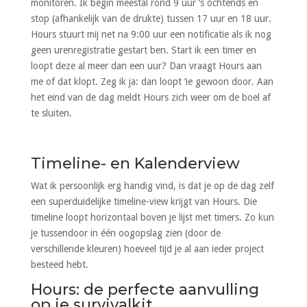
monitoren. Ik begin meestal rond 9 uur ‘s ochtends en
stop (afhankelijk van de drukte) tussen 17 uur en 18 uur.
Hours stuurt mij net na 9:00 uur een notificatie als ik nog
geen urenregistratie gestart ben. Start ik een timer en
loopt deze al meer dan een uur? Dan vraagt Hours aan
me of dat klopt. Zeg ik ja: dan loopt ‘ie gewoon door. Aan
het eind van de dag meldt Hours zich weer om de boel af
te sluiten.
Timeline- en Kalenderview
Wat ik persoonlijk erg handig vind, is dat je op de dag zelf
een superduidelijke timeline-view krijgt van Hours. Die
timeline loopt horizontaal boven je lijst met timers. Zo kun
je tussendoor in één oogopslag zien (door de
verschillende kleuren) hoeveel tijd je al aan ieder project
besteed hebt.
Hours: de perfecte aanvulling
op je survivalkit