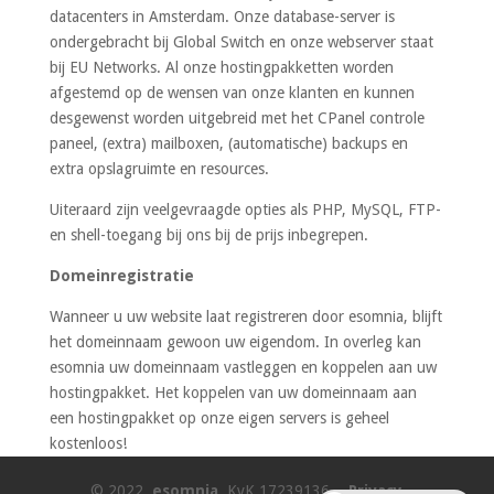
datacenters in Amsterdam. Onze database-server is
ondergebracht bij Global Switch en onze webserver staat
bij EU Networks. Al onze hostingpakketten worden
afgestemd op de wensen van onze klanten en kunnen
desgewenst worden uitgebreid met het CPanel controle
paneel, (extra) mailboxen, (automatische) backups en
extra opslagruimte en resources.
Uiteraard zijn veelgevraagde opties als PHP, MySQL, FTP-
en shell-toegang bij ons bij de prijs inbegrepen.
Domeinregistratie
Wanneer u uw website laat registreren door esomnia, blijft
het domeinnaam gewoon uw eigendom. In overleg kan
esomnia uw domeinnaam vastleggen en koppelen aan uw
hostingpakket. Het koppelen van uw domeinnaam aan
een hostingpakket op onze eigen servers is geheel
kostenloos!
© 2022,
esomnia
. KvK 17239136. -
Privacy